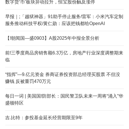
数字货‘币’板块异动拉升，恒宝股份触及涨停
早报｜;「越狱神器」91助手停止服务/雷军：小米汽车定制
服务推动科技平权/黄仁勋：应该把钱都给OpenAI
【!朝闻国—盛0903】A股2025年中报全景分析
前!三季度商品房销售额6.3万亿，房地产行业深度调整期来
临
“指挥”—9.亿元资金 券商证券投资部总经理买股票 不但没
赚钱 反被重罚470万元
每日一词 | 美国国!防部长：国民警卫队未来一周将“涌入”华
盛顿特区
吉.比特：参投基金延长经营期限至9年