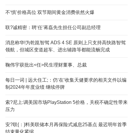
不‘惧’价格高位 双节期间黄金消费依然火爆
联?诚精密：聘‘任’蒋磊先生担任公司副总经理
消息称华!为乾崑智驾 ADS 4 SE 原则上只支持高快路智驾
领航，但城区变道超车、进出辅路等都能流畅完成
鞠伟宇获批出<任>民生理财董事、总裁
每日一词 | 远大住工;：仍‘在’收集天健要求的相关文件以编
制2024年年度业绩 继续停牌
索?尼上:调美国市场PlayStation 5价格，关税不确定性带来
压力
安?联{：}料美联储本月再保险式减息25基点 最迟明年首季
结束量化紧缩