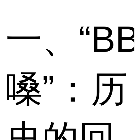
一、“BB
嗓”：历
史的回