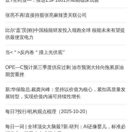
众?生药业—：推进ZSP1601片IIb期临床试验
张亮不再!直接持股张亮麻辣烫关联公司
比尔‘盖’茨{称}中国核能研发投入领跑全球 核能未来有望提
供最便宜电力
当<＂>反内卷＂撞上光伏底‘’
OPE—C预计第三季度供应过剩 油市预测大转向拖累原油
期货重挫
新;华保险总.裁龚兴峰：坚持以价值为核心，紧扣高质量发
展转型，实现价值内涵可持续性增长
每日?投行/机构观点梳理（2025-10-20）
每日一词 | 全球顶尖大脑最?新.研判：AI还像婴儿，标准必