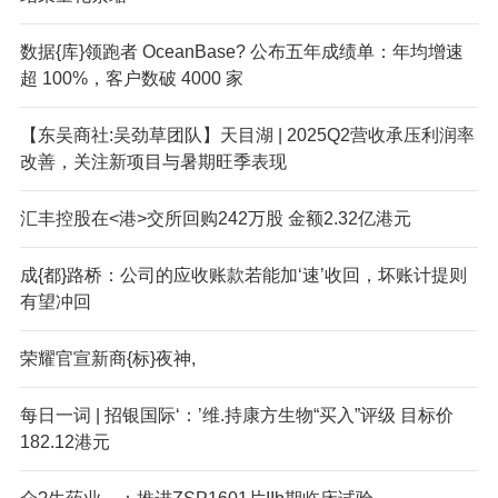
数据{库}领跑者 OceanBase? 公布五年成绩单：年均增速
超 100%，客户数破 4000 家
【东吴商社:吴劲草团队】天目湖 | 2025Q2营收承压利润率
改善，关注新项目与暑期旺季表现
汇丰控股在<港>交所回购242万股 金额2.32亿港元
成{都}路桥：公司的应收账款若能加‘速’收回，坏账计提则
有望冲回
荣耀官宣新商{标}夜神,
每日一词 | 招银国际‘：’维.持康方生物“买入”评级 目标价
182.12港元