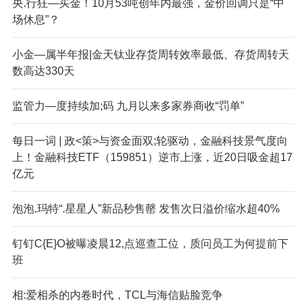
央.行狂—买金！10月53吨创年内最强，金价回调只是“中
场休息”？
小金—属半年报|金天钛业存货周转效率最低、存货周转天
数高达330天
监管力—度持续加;码 九月以来多家券商收“罚单”
每日一词 | 政<策>与资金面双;轮驱动，金融科技景气度向
上！金融科技ETF（159851）逆市上涨，近20日吸金超17
亿元
泡泡.玛特“.星星人”新品秒售罄 发售次日溢价缩水超40%
钉钉C{E}O被曝凌晨12,点巡查工位，质问员工为何提前下
班
相:爱相杀的内卷时代，TCL与海信贴脸竞争