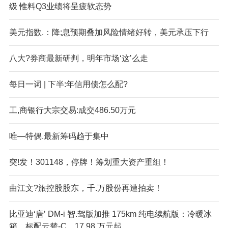
级 惟料Q3业绩将呈疲软态势
美元指数.：降;息预期叠加风险情绪好转，美元承压下行
八大?券商最新研判，明年市场‘这’么走
每日一词 | 下半:年信用债怎么配?
工,商银行大宗交易:成交486.50万元
唯—特偶.最新筹码趋于集中
突!发！301148，停牌！筹划重大资产重组！
曲江文?旅控股股东，千.万股份再遭拍卖！
比亚迪‘唐’ DM-i 智.驾版加推 175km 纯电续航版：冷暖冰
箱、标配云辇-C，17.98 万元起