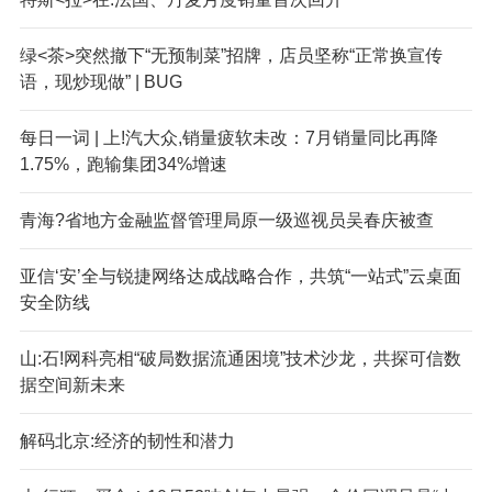
绿<茶>突然撤下“无预制菜”招牌，店员坚称“正常换宣传
语，现炒现做” | BUG
每日一词 | 上!汽大众,销量疲软未改：7月销量同比再降
1.75%，跑输集团34%增速
青海?省地方金融监督管理局原一级巡视员吴春庆被查
亚信‘安’全与锐捷网络达成战略合作，共筑“一站式”云桌面
安全防线
山:石!网科亮相“破局数据流通困境”技术沙龙，共探可信数
据空间新未来
解码北京:经济的韧性和潜力