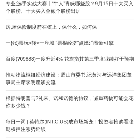
专业;选手实战大赛丨“牛人”青睐哪些股？9月15日十大买入
个股榜、十大买入金额个股榜出炉
房,屋保险制度箭在弦上，保什么，如何保
一{张}票玩<转>一座城 “票根经济”点燃消费新引擎
百度(?09888)一度升近4% 花旗指其第三季度业绩好于预期
推动物流枢纽经济建设：眉山市委书,记黄河与远洋集团董
事局主席李明座谈交流
根据特朗普与?礼来、诺和诺德的协议，减重药物可能会花
你多少钱？
每日一词 | 英特尔(INT,C.US)成市场新宠！投资者抢购看涨
期权押注涨势延续