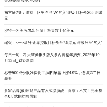
美;联储高层即;将洗牌
东方证?券：维持—阿里巴巴-W“买入”评级 目标价205.34港
元
沙特—阿美考虑.出售资产筹集数十亿美元
瑞银：<一>举升.金界控股目标价至7.5港元 评级升至“买入”
每日一词 | 四.大证券报头版头条内容精华摘要_2025年10
月13日_财经新闻
标普500成份股雅保化工;周四早盘上涨4.9%，连续第二日
攀升
多家品牌{被}质疑产品有反式脂肪酸，喜茶：不实！完全符
合0反式脂肪酸国标