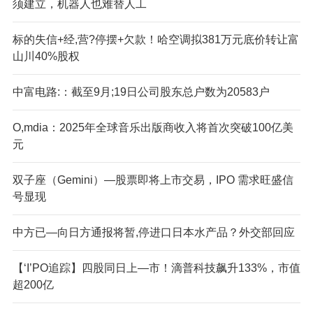
须建立，机器人也难替人工
标的失信+经,营?停摆+欠款！哈空调拟381万元底价转让富
山川40%股权
中富电路:：截至9月;19日公司股东总户数为20583户
O,mdia：2025年全球音乐出版商收入将首次突破100亿美
元
双子座（Gemini）—股票即将上市交易，IPO 需求旺盛信
号显现
中方已—向日方通报将暂,停进口日本水产品？外交部回应
【‘I’PO追踪】四股同日上—市！滴普科技飙升133%，市值
超200亿