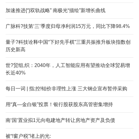
加速推进{“}双轨战略” 南极光“描绘”新增长曲线
广脉科?技第‘三’季度归母净利润15万元，同比下降98.4%
量子?科技诠释中国“下好先手棋”三重共振推升板块指数创
历史新高
世?贸组,织：2040年，人工智能应用有望推动全球贸易增
长近40%
每日一词 | 指;控!钼价非理性上涨 三大钢企宣布暂停采购
用“真—金白银”投票！银行股获股东高管密集增持
南‘国’置业拟1元向电建地产转让房地产资产及负债
被“!窗户税”堵上的光: