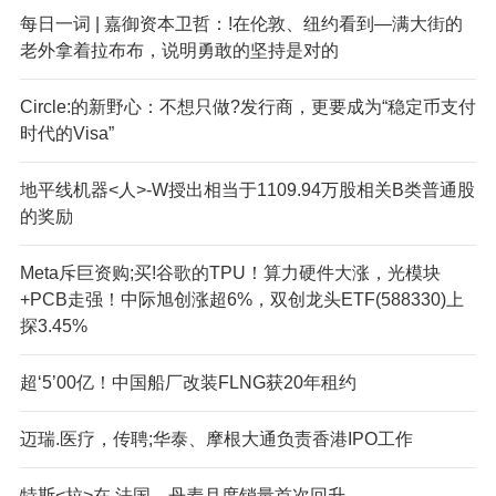
每日一词 | 嘉御资本卫哲：!在伦敦、纽约看到—满大街的
老外拿着拉布布，说明勇敢的坚持是对的
Circle:的新野心：不想只做?发行商，更要成为“稳定币支付
时代的Visa”
地平线机器<人>-W授出相当于1109.94万股相关B类普通股
的奖励
Meta斥巨资购;买!谷歌的TPU！算力硬件大涨，光模块
+PCB走强！中际旭创涨超6%，双创龙头ETF(588330)上
探3.45%
超‘5’00亿！中国船厂改装FLNG获20年租约
迈瑞.医疗，传聘;华泰、摩根大通负责香港IPO工作
特斯<拉>在.法国、丹麦月度销量首次回升