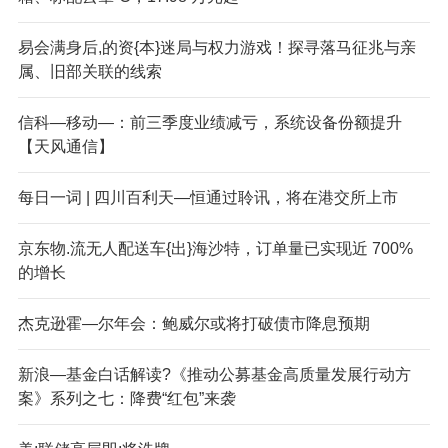
易会满身后,的资{本}迷局与权力游戏！探寻落马征兆与亲
属、旧部关联的线索
信科—移动—：前三季度业绩减亏，系统设备份额提升
【天风通信】
每日一词 | 四川百利天—恒通过聆讯，将在港交所上市
京东物.流无人配送车{出}海沙特，订单量已实现近 700%
的增长
杰克逊霍—尔年会：鲍威尔或将打破债市降息预期
新浪—基金白话解读?《推动公募基金高质量发展行动方
案》系列之七：降费“红包”来袭