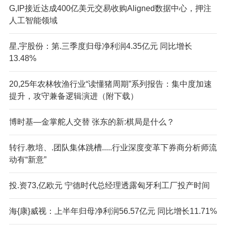
G,IP接近达成400亿美元交易收购Aligned数据中心，押注
人工智能领域
星,宇股份：第.三季度归母净利润4.35亿元 同比增长
13.48%
20,25年农林牧渔行业“读懂猪周期”系列报告：集中度加速
提升，攻守兼备逻辑演进（附下载）
博时基—金掌舵人交替 张东的新:棋局是什么？
转行.教培、.团队集体跳槽.....行业深度变革下券商分析师流
动有“新意”
投.资73,亿欧元 宁德时代总经理透露匈牙利工厂投产时间
海{康}威视：上半年归母净利润56.57亿元 同比增长11.71%